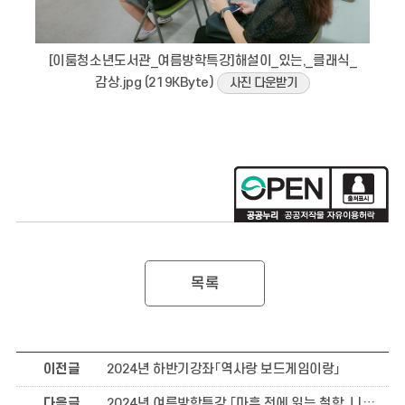
[이룸청소년도서관_여름방학특강]해설이_있는,_클래식_
감상.jpg (219KByte)
사진 다운받기
목록
이전글
2024년 하반기강좌「역사랑 보드게임이랑」
다음글
2024년 여름방학특강 「마흔 전에 읽는 철학, 니체 」