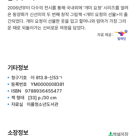
2006년부터 다수의 전시를 통해 국내외에 ‘개미 요정’ 시리즈를 알려
온 동양화가 신선미의 두 번째 창작 그림책 <개미 요정의 선물>이 출
간되었다. 개미 요정이 선물한 옷을 입고 할머니와 엄마가 가장 그리
운 때로 되돌아가는 신비로운 여정을 담았다.
자료 제공 :
기타정보
청구기호 아 813.8-신53ㄱ
등록번호 YM0000008381
ISBN 9788936455477
책 형태 [33] p./30 cm
자료실 이룸청소년도서관
소장정보
엑셀저장