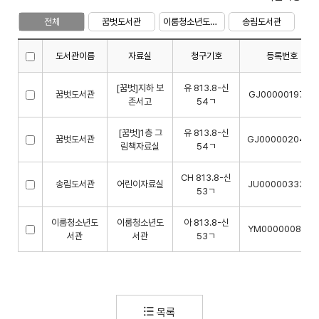
전체
꿈벗도서관
이룸청소년도서관
송림도서관
도서관이름
자료실
청구기호
등록번호
[꿈벗]지하 보
유 813.8-신
꿈벗도서관
GJ0000019726
존서고
54ㄱ
[꿈벗]1층 그
유 813.8-신
꿈벗도서관
GJ0000020479
림책자료실
54ㄱ
CH 813.8-신
송림도서관
어린이자료실
JU0000033363
53ㄱ
이룸청소년도
이룸청소년도
아 813.8-신
YM0000008381
서관
서관
53ㄱ
목록