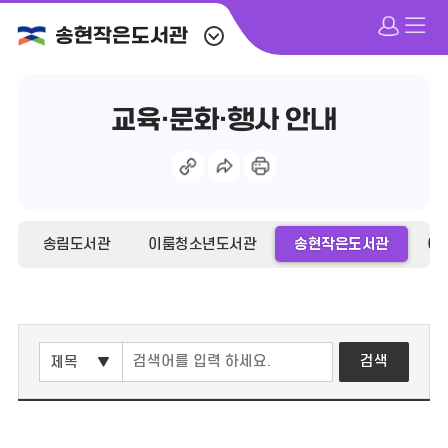
송현작은도서관
교육·문화·행사 안내
송림도서관
이룸청소년도서관
송현작은도서관
어